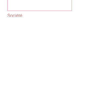
Société
Facebook
Instagram
Site internet
Dites-nous en un peu plus ...